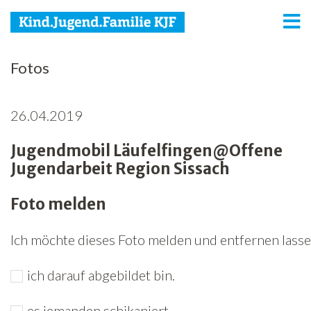
KJF
Fotos
Kind
26.04.2019
Jugend
Jugendmobil Läufelfingen@Offene
Familie
Jugendarbeit Region Sissach
Media
Foto melden
Agenda
Ich möchte dieses Foto melden und entfernen lassen
Netzwerk
ich darauf abgebildet bin.
Spenden
Jobs
es jemanden schikaniert.