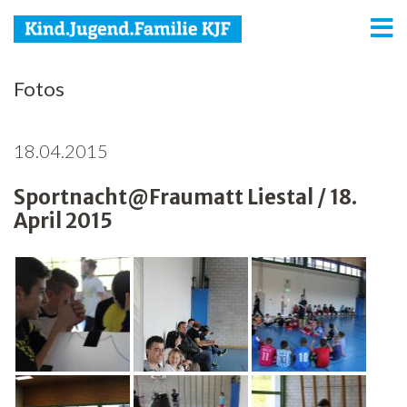
KJF
Fotos
Kind
18.04.2015
Jugend
Sportnacht@Fraumatt Liestal / 18.
Familie
April 2015
Media
Agenda
Netzwerk
Spenden
Jobs