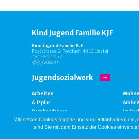
Kind Jugend Familie KJF
Kind.Jugend.Familie KJF
Poststrasse 2, Postfach, 4410 Liestal
061 551 17 77
kjf@jsw.swiss
Jugendsozialwerk
Arbeiten
Wohn
AIP plus
AmBe
Bernhardsberg
Im Par
Wir setzen Cookies (eigene und von Drittanbietern) ein,
Take off
Falken
sind Sie mit dem Einsatz der Cookies einversta
Brockenhallen
Bernh