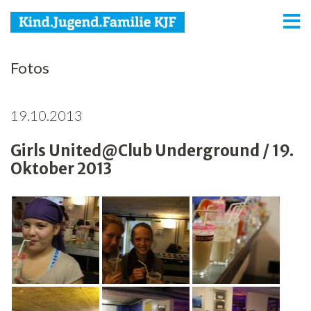
KJF
Fotos
Kind
19.10.2013
Jugend
Girls United@Club Underground / 19.
Familie
Oktober 2013
Media
Agenda
Netzwerk
Spenden
Jobs