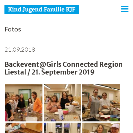
KJF
Fotos
Kind
21.09.2018
Jugend
Backevent@Girls Connected Region
Familie
Liestal / 21. September 2019
Media
Agenda
Netzwerk
Spenden
Jobs