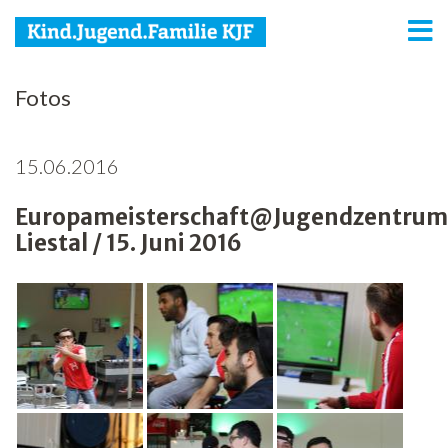
KJF
Fotos
Kind
15.06.2016
Jugend
Europameisterschaft@Jugendzentrum
Familie
Liestal / 15. Juni 2016
Media
Agenda
Netzwerk
Spenden
Jobs