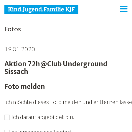
KJF
Fotos
Kind
19.01.2020
Jugend
Aktion 72h@Club Underground
Familie
Sissach
Media
Foto melden
Agenda
Ich möchte dieses Foto melden und entfernen lassen
Netzwerk
ich darauf abgebildet bin.
Spenden
Jobs
es jemanden schikaniert.