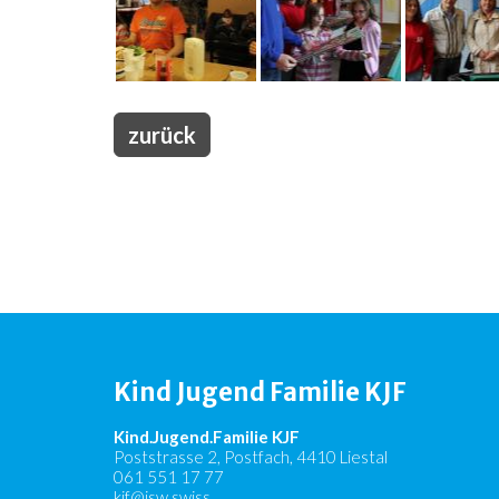
zurück
Kind Jugend Familie KJF
Kind.Jugend.Familie KJF
Poststrasse 2, Postfach, 4410 Liestal
061 551 17 77
kjf@jsw.swiss