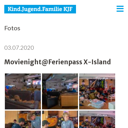
KJF
Fotos
Kind
03.07.2020
Jugend
Movienight@Ferienpass X-Island
Familie
Media
Agenda
Netzwerk
Spenden
Jobs