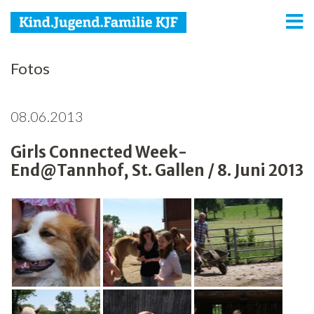
KJF
Fotos
Kind
08.06.2013
Jugend
Girls Connected Week-
Familie
End@Tannhof, St. Gallen / 8. Juni 2013
Media
Agenda
Netzwerk
Spenden
Jobs