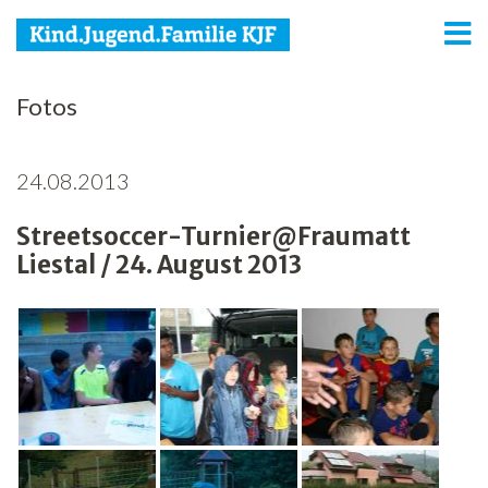
KJF
Fotos
Kind
24.08.2013
Jugend
Streetsoccer-Turnier@Fraumatt
Familie
Liestal / 24. August 2013
Media
Agenda
Netzwerk
Spenden
Jobs