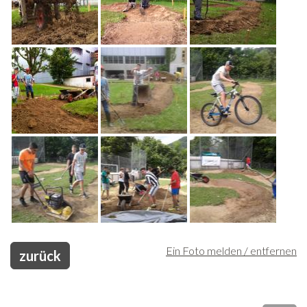
Freiwilligenarbeit
News
Newsletter
Ein Foto melden / entfernen
zurück