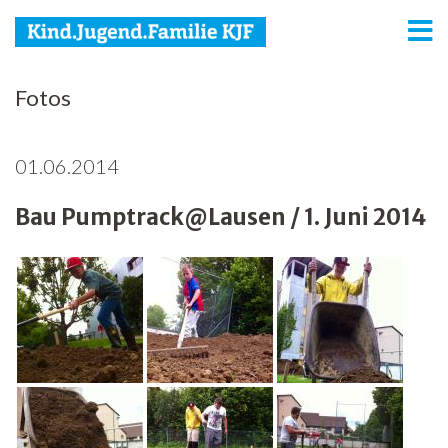
KJF
Fotos
Kind
01.06.2014
Jugend
Bau Pumptrack@Lausen / 1. Juni 2014
Familie
Media
Agenda
Netzwerk
Spenden
Jobs