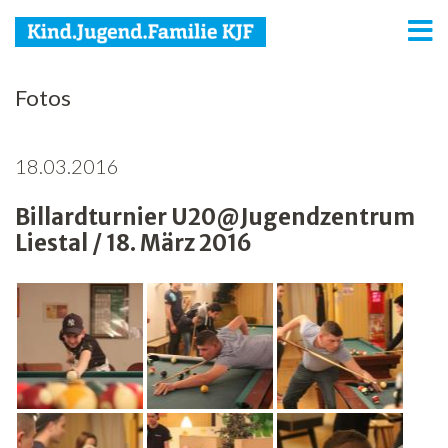
KJF
Fotos
Kind
18.03.2016
Jugend
Billardturnier U20@Jugendzentrum
Familie
Liestal / 18. März 2016
Media
Agenda
Netzwerk
Spenden
Jobs