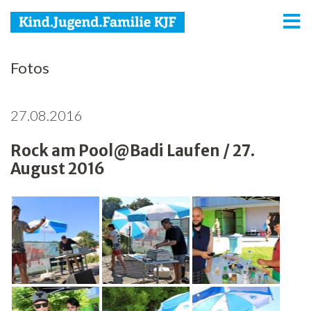
KJF
Fotos
Kind
27.08.2016
Jugend
Rock am Pool@Badi Laufen / 27.
Familie
August 2016
Media
Agenda
Netzwerk
Spenden
Jobs