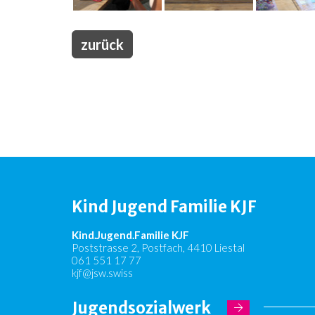
zurück
Kind Jugend Familie KJF
Kind.Jugend.Familie KJF
Poststrasse 2, Postfach, 4410 Liestal
061 551 17 77
kjf@jsw.swiss
Jugendsozialwerk