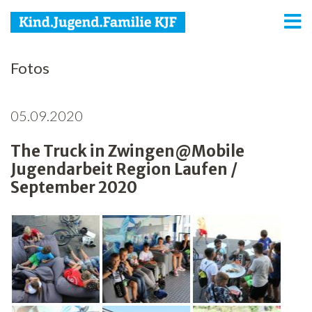
KJF
Fotos
Kind
05.09.2020
Jugend
The Truck in Zwingen@Mobile
Familie
Jugendarbeit Region Laufen /
Media
September 2020
Agenda
Netzwerk
Spenden
Jobs