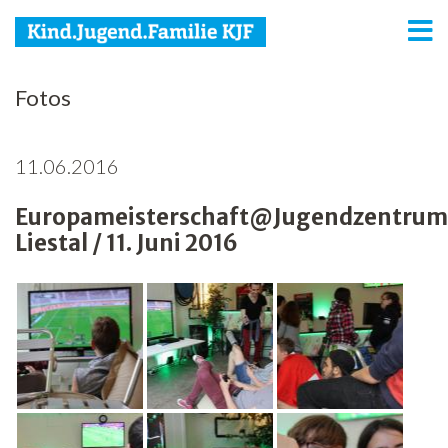
KJF
Fotos
Kind
11.06.2016
Jugend
Europameisterschaft@Jugendzentrum
Familie
Liestal / 11. Juni 2016
Media
Agenda
Netzwerk
Spenden
Jobs