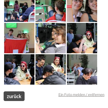
Freiwilligenarbeit
News
Newsletter
Ein Foto melden / entfernen
zurück