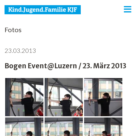
KJF
Fotos
Kind
23.03.2013
Jugend
Bogen Event@Luzern / 23. März 2013
Familie
Media
Agenda
Netzwerk
Spenden
Jobs