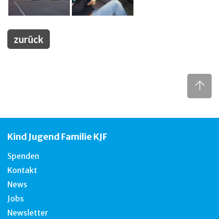
zurück
Kind Jugend Familie KJF
Spenden
Kontakt
News
Jobs
Newsletter