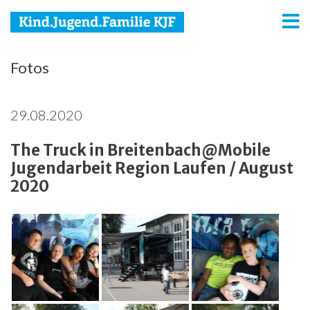
KJF
Fotos
Kind
29.08.2020
Jugend
The Truck in Breitenbach@Mobile
Familie
Jugendarbeit Region Laufen / August
Media
2020
Agenda
Netzwerk
Spenden
Jobs