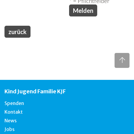
* = Pflichtfelder
zurück
Kind Jugend Familie KJF
Spenden
Kontakt
News
Jobs