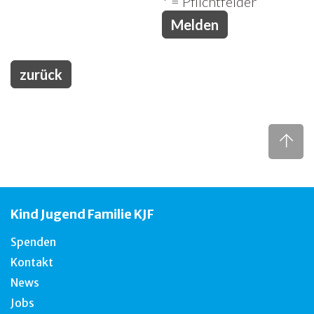
* = Pflichtfelder
zurück
Kind Jugend Familie KJF
Spenden
Kontakt
News
Jobs