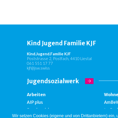
Kind Jugend Familie KJF
Kind.Jugend.Familie KJF
Poststrasse 2, Postfach, 4410 Liestal
061 551 17 77
kjf@jsw.swiss
Jugendsozialwerk
Arbeiten
Wohn
AIP plus
AmBe
Bernhardsberg
Im Par
Wir setzen Cookies (eigene und von Drittanbietern) ein,
Take off
Falken