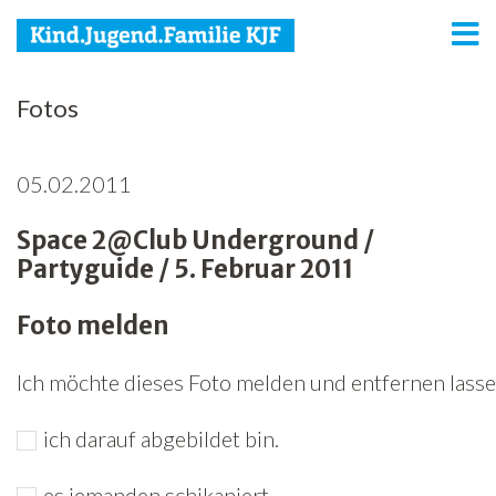
KJF
Fotos
Kind
05.02.2011
Jugend
Space 2@Club Underground /
Familie
Partyguide / 5. Februar 2011
Media
Foto melden
Agenda
Ich möchte dieses Foto melden und entfernen lassen
Netzwerk
ich darauf abgebildet bin.
Spenden
Jobs
es jemanden schikaniert.