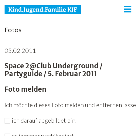
KJF
Fotos
Kind
05.02.2011
Jugend
Space 2@Club Underground /
Familie
Partyguide / 5. Februar 2011
Media
Foto melden
Agenda
Ich möchte dieses Foto melden und entfernen lassen
Netzwerk
ich darauf abgebildet bin.
Spenden
Jobs
es jemanden schikaniert.