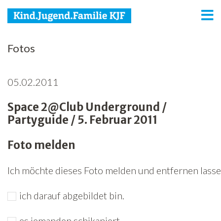
KJF
Fotos
Kind
05.02.2011
Jugend
Space 2@Club Underground /
Familie
Partyguide / 5. Februar 2011
Media
Foto melden
Agenda
Ich möchte dieses Foto melden und entfernen lassen
Netzwerk
ich darauf abgebildet bin.
Spenden
Jobs
es jemanden schikaniert.