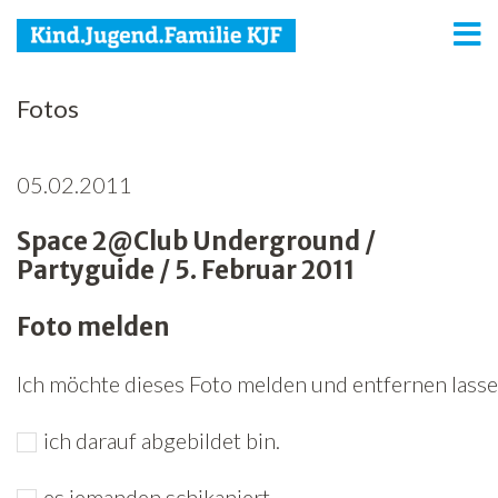
KJF
Fotos
Kind
05.02.2011
Jugend
Space 2@Club Underground /
Familie
Partyguide / 5. Februar 2011
Media
Foto melden
Agenda
Ich möchte dieses Foto melden und entfernen lassen
Netzwerk
ich darauf abgebildet bin.
Spenden
Jobs
es jemanden schikaniert.