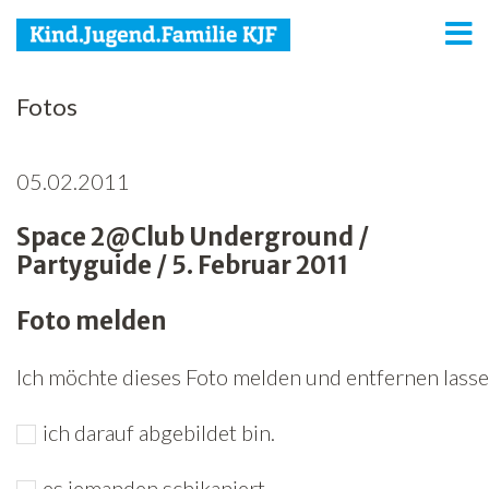
KJF
Fotos
Kind
05.02.2011
Jugend
Space 2@Club Underground /
Familie
Partyguide / 5. Februar 2011
Media
Foto melden
Agenda
Ich möchte dieses Foto melden und entfernen lassen
Netzwerk
ich darauf abgebildet bin.
Spenden
Jobs
es jemanden schikaniert.