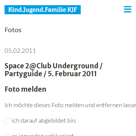
KJF
Fotos
Kind
05.02.2011
Jugend
Space 2@Club Underground /
Familie
Partyguide / 5. Februar 2011
Media
Foto melden
Agenda
Ich möchte dieses Foto melden und entfernen lassen
Netzwerk
ich darauf abgebildet bin.
Spenden
Jobs
es jemanden schikaniert.