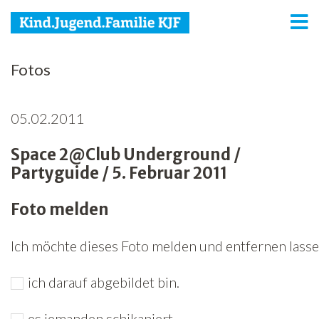
KJF
Fotos
Kind
05.02.2011
Jugend
Space 2@Club Underground /
Familie
Partyguide / 5. Februar 2011
Media
Foto melden
Agenda
Ich möchte dieses Foto melden und entfernen lassen
Netzwerk
ich darauf abgebildet bin.
Spenden
Jobs
es jemanden schikaniert.