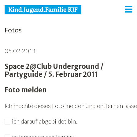
KJF
Fotos
Kind
05.02.2011
Jugend
Space 2@Club Underground /
Familie
Partyguide / 5. Februar 2011
Media
Foto melden
Agenda
Ich möchte dieses Foto melden und entfernen lassen
Netzwerk
ich darauf abgebildet bin.
Spenden
Jobs
es jemanden schikaniert.