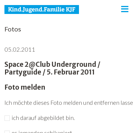
KJF
Fotos
Kind
05.02.2011
Jugend
Space 2@Club Underground /
Familie
Partyguide / 5. Februar 2011
Media
Foto melden
Agenda
Ich möchte dieses Foto melden und entfernen lassen
Netzwerk
ich darauf abgebildet bin.
Spenden
Jobs
es jemanden schikaniert.