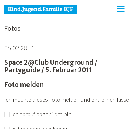
KJF
Fotos
Kind
05.02.2011
Jugend
Space 2@Club Underground /
Familie
Partyguide / 5. Februar 2011
Media
Foto melden
Agenda
Ich möchte dieses Foto melden und entfernen lassen
Netzwerk
ich darauf abgebildet bin.
Spenden
Jobs
es jemanden schikaniert.