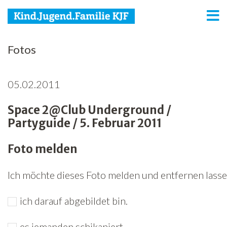
KJF
Fotos
Kind
05.02.2011
Jugend
Space 2@Club Underground /
Familie
Partyguide / 5. Februar 2011
Media
Foto melden
Agenda
Ich möchte dieses Foto melden und entfernen lassen
Netzwerk
ich darauf abgebildet bin.
Spenden
Jobs
es jemanden schikaniert.