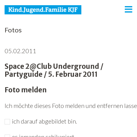
KJF
Fotos
Kind
05.02.2011
Jugend
Space 2@Club Underground /
Familie
Partyguide / 5. Februar 2011
Media
Foto melden
Agenda
Ich möchte dieses Foto melden und entfernen lassen
Netzwerk
ich darauf abgebildet bin.
Spenden
Jobs
es jemanden schikaniert.