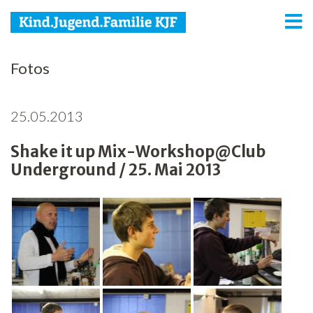
KJF
Fotos
Kind
25.05.2013
Jugend
Shake it up Mix-Workshop@Club
Familie
Underground / 25. Mai 2013
Media
Agenda
Netzwerk
Spenden
Jobs