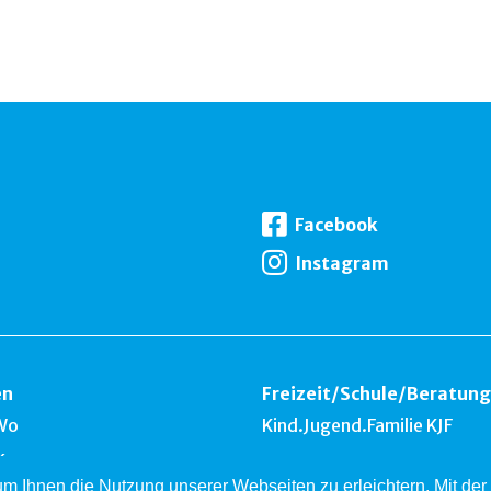
Facebook
Instagram
en
Freizeit
/
Schule
/
Beratung
Wo
Kind.Jugend.Familie KJF
k
 um Ihnen die Nutzung unserer Webseiten zu erleichtern. Mit d
nest