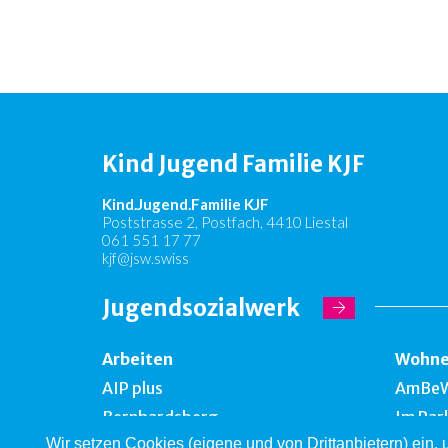
Kind Jugend Familie KJF
Kind.Jugend.Familie KJF
Poststrasse 2, Postfach, 4410 Liestal
061 551 17 77
kjf@jsw.swiss
Jugendsozialwerk
Arbeiten
Wohn
AIP plus
AmBe
Bernhardsberg
Im Par
Wir setzen Cookies (eigene und von Drittanbietern) ein,
Take off
Falken