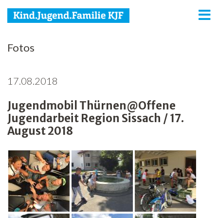
KJF
Fotos
Kind
17.08.2018
Jugend
Jugendmobil Thürnen@Offene
Familie
Jugendarbeit Region Sissach / 17.
Media
August 2018
Agenda
Netzwerk
Spenden
Jobs