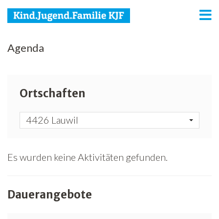
KJF
Agenda
Kind
Jugend
Ortschaften
Familie
4426 Lauwil
Media
Agenda
Es wurden keine Aktivitäten gefunden.
Netzwerk
Dauerangebote
Spenden
Jobs