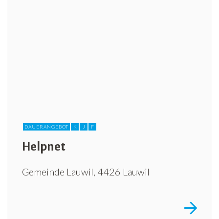
Freiwilligenarbeit
News
Newsletter
DAUERANGEBOT
K
J
F
Helpnet
Gemeinde Lauwil, 4426 Lauwil