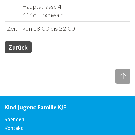
Hauptstrasse 4
Freiwilligenarbeit
4146 Hochwald
News
Zeit
von 18:00 bis 22:00
Newsletter
Zurück
Kind Jugend Familie KJF
Spenden
Kontakt