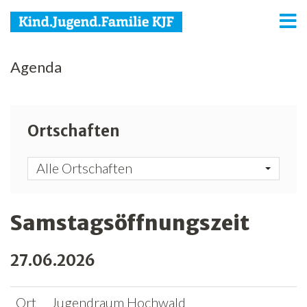
KJF
Agenda
Kind
Jugend
Ortschaften
Familie
Alle Ortschaften
Media
Agenda
Samstagsöffnungszeit
Netzwerk
27.06.2026
Spenden
Ort
Jugendraum Hochwald
Jobs