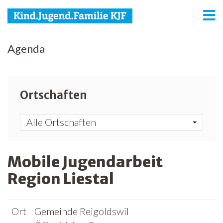
KJF
Agenda
Kind
Jugend
Ortschaften
Familie
Alle Ortschaften
Media
Agenda
Mobile Jugendarbeit
Region Liestal
Netzwerk
Spenden
Ort
Gemeinde Reigoldswil
Jobs