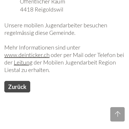
Öffentlicher Raum
4418 Reigoldswil
Freiwilligenarbeit
Unsere mobilen Jugendarbeiter besuchen
News
regelmässig diese Gemeinde.
Newsletter
Mehr Informationen sind unter
www.deinticker.ch
oder
per Mail oder Telefon bei
der
Leitung
der Mobilen Jugendarbeit Region
Liestal zu erhalten.
Zurück