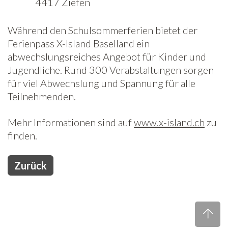
4417 Ziefen
Freiwilligenarbeit
Während den Schulsommerferien bietet der
Ferienpass X-Island Baselland ein
News
abwechslungsreiches Angebot für Kinder und
Newsletter
Jugendliche. Rund 300 Verabstaltungen sorgen
für viel Abwechslung und Spannung für alle
Teilnehmenden.
Mehr Informationen sind auf
www.x-island.ch
zu
finden.
Zurück