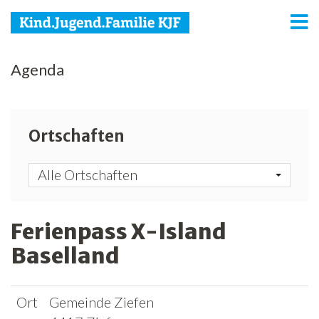
KJF
Agenda
Kind
Jugend
Ortschaften
Familie
Alle Ortschaften
Media
Agenda
Ferienpass X-Island
Baselland
Netzwerk
Spenden
Ort
Gemeinde Ziefen
Jobs