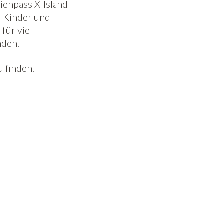
ienpass X-Island
r Kinder und
für viel
nden.
u finden.